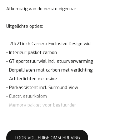
Afkomstig van de eerste eigenaar
Uitgelichte opties:
- 20/21 inch Carrera Exclusive Design wiel
- Interieur pakket carbon
- GT sportstuurwiel incl. stuurverwarming
- Dorpellijsten mat carbon met verlichting
- Achterlichten exclusive
- Parkassistent incl. Surround View
- Electr. stuurkolom
- Memory pakket voor bestuurder
- Lane keep assist
- Sport en design pakket
- Sport chrono pakket
TOON VOLLEDIGE OMSCHRIJVING