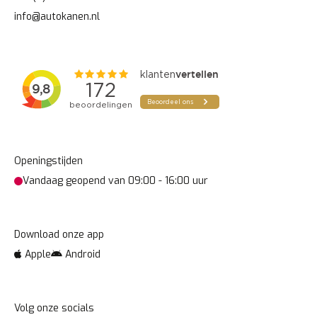
info@autokanen.nl
Openingstijden
Vandaag geopend van
09:00
-
16:00
uur
Download onze app
VERZENDEN
Apple
Android
Deze site wordt beschermd door reCAPTCHA en het
Volg onze socials
Privacy beleid
en de
Servicevoorwaarden
van Google