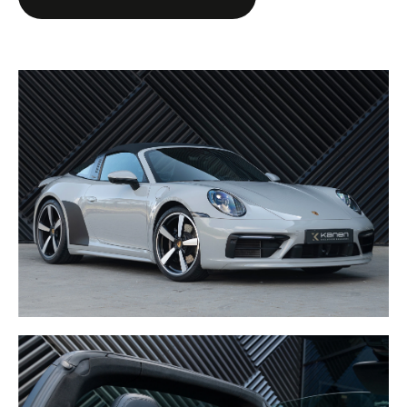
- Sportuitlaat
- 360 Camera
- Adaptieve Cruise Control
- Achterbumberdeel in exterieurkleur gespoten
- DAB
- BOSE soundsystem
- Porsche Torque Vectoring Plus
- Adaptieve sportstoelen Plus (18-voudig verstelbaar,
elektrisch) met Memory Pakket
- Porsche Dynamic Light System Plus (PDLS+)
- Porsche Dynamic Chassis Control (PDCC)