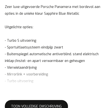
Zeer luxe uitgevoerde Porsche Panamera met bordevol aan
opties in de unieke kleur Sapphire Blue Metallic
Uitgelichte opties:
- Turbo S uitvoering
- Sportuitlaatsysteem eindpijp zwart
- Buitenspiegel automatische antiverblind. stand elektrisch
inklap-/instel- en apart verwarmbaar en geheugen
- Vierwielaandrijving
- Mirrorlink + voorbereiding
- Turbo uitvoering
- Sportdesignpakket zwart
- Luchtvering met niveauregeling en hoogteverstelling PASM
- Sluithulp portieren (Softclose portieren)
TOON VOLLEDIGE OMSCHRIJVING