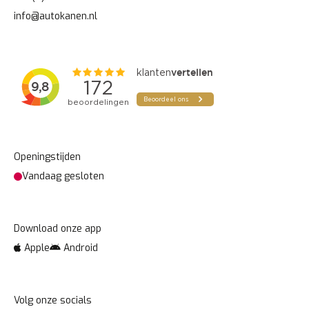
info@autokanen.nl
Openingstijden
Vandaag gesloten
Download onze app
VERZENDEN
Apple
Android
Deze site wordt beschermd door reCAPTCHA en het
Volg onze socials
Privacy beleid
en de
Servicevoorwaarden
van Google