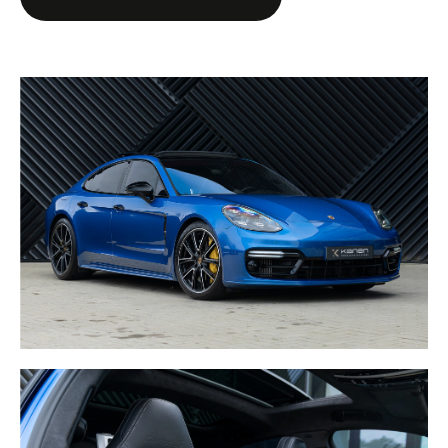
- ACC Adaptieve Cruise Control
- Achterasbesturing
- Hemelbekleding Alcantara
- 4 Zone Climatronic
- Ledkoplamp PDLS+ zwart
- Head Up Display
- Sport Chrono Pakket Plus
- Stoelventilatie voor Aircostoel
- Binnenverlichting Sfeer + achterbankorientering
- 3 Spaaks multifunctioneel stuurwiel, verwarmbaar
- Stuurkolom axiaal en verticaal instelbaar elektrisch
memory
- Armleuning midden met Porsche Logo
- Verkeersbordenherkenning