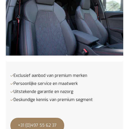
* Exterieurpakket zwart
- Buitenspiegels zwart afwerking
- Raamlijsten zwart afwerking
- Audi logo voor & achter antraciet kleur uitgevoerd
* Portieren led projectie voor
- Bij portieren openen voor S Line logo geprojecteerd op de
grond
* Interieur S met sportstoelen zwart
Exclusief aanbod van premium merken
- Sportstoelen voorin – met betere steun in de zijkanten voor
Persoonlijke service en maatwerk
sportiever comfort
Uitstekende garantie en nazorg
- Bekleding in zwarte stof/lederen combinatie – rode
Deskundige kennis van premium segment
stikselnaden, een sportief en strak interieur
- Sportief stuurwiel met S-logo, afgevlakte onderkant en
leder
+31 (0)497 55 62 37