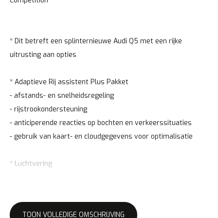
Competition *
* Dit betreft een splinternieuwe Audi Q5 met een rijke
uitrusting aan opties
* Adaptieve Rij assistent Plus Pakket
- afstands- en snelheidsregeling
- rijstrookondersteuning
- anticiperende reacties op bochten en verkeerssituaties
- gebruik van kaart- en cloudgegevens voor optimalisatie
* Luchtvering
- 4 Corner luchtvering
- Adaptief instelbaar
- Comfort / Efficiency / Dynamic / Hybride functie
TOON VOLLEDIGE OMSCHRIJVING