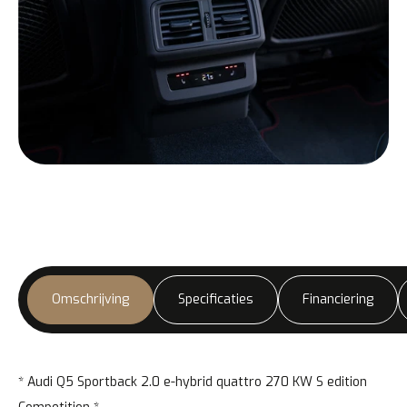
Omschrijving
Specificaties
Financiering
* Audi Q5 Sportback 2.0 e-hybrid quattro 270 KW S edition