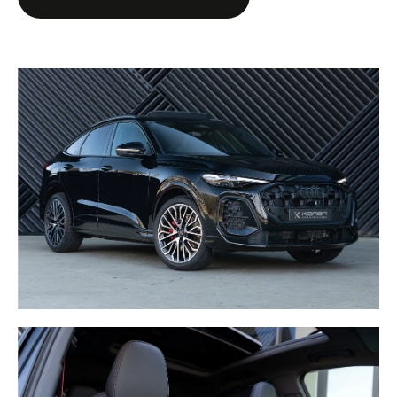
* Ambient Lichtpakket Pro
- Aanpasbare sfeer: Keuze uit tientallen kleuren (tot 30+ via
MMI of app) om het interieur naar wens te verlichten
- Lichtstroken: LED-verlichting in de deurpanelen en op het
dashboard
- Interactief: Het licht kan reageren op specifieke acties, zoals
het gebruik van de richtingaanwijzer of bij het in- en
uitstappen
- Voetenruimte & Opbergvakken: Verlichting in de
voetenruimte (voor/achter) en in de deurbakken
* Aanhanger assistent pakket
- Mechanish zwenkbare trekhaak
- Camera ondersteuning koppelen aanhanger