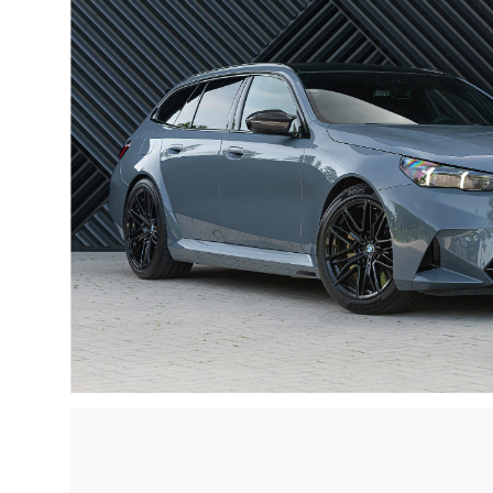
- Comforttoegang
- Aanhangwagenkoppeling
- BMW Iconic Glow Exterieurpakket
- M Carbon Spiegelkappen
- Stoelventilatie voorstoelen
- Travel & Comfort Rail systeem
- M Veiligsheidgordels
- Stoelverwarming voor & achter
- Interieurcamera
- Driving assistant Professional
- Active Guard
- Parking assistant professional
- Hemelbekleding Alcantara
- M Drivers Package