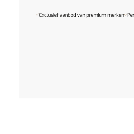
- Actieve voetgangersbescherming
Exclusief aanbod van premium merken
Pe
P