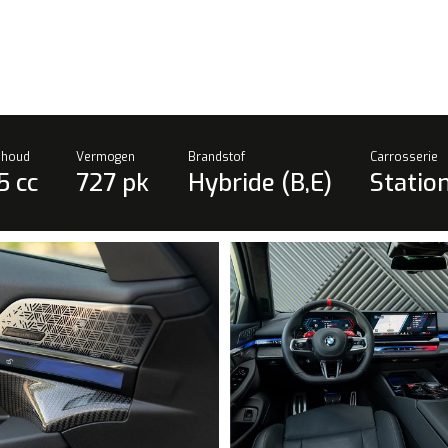
inhoud
Vermogen
Brandstof
Carrosserie
5 cc
727 pk
Hybride (B,E)
Stati