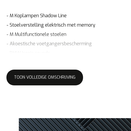
- M Koplampen Shadow Line
- Stoelverstelling elektrisch met memory
- M Multifunctionele stoelen
- Akoestische voetgangersbescherming
- BMW Iconic sounds
- Adaptieve Led koplamp
- Bowers & Wilkins Surround Sound System
TOON VOLLEDIGE OMSCHRIJVING
- BMW Live Cockpit Professional
- M Drive Professional
- Stuurwielverwarming
- M Carbon Keramische Remschijven
- Bandenreparatieset
- Alarmsysteem