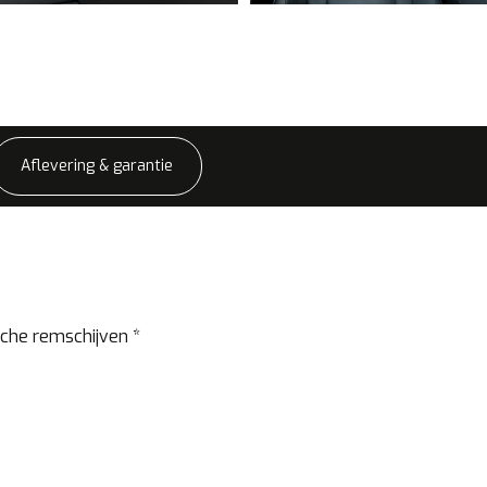
Aflevering & garantie
che remschijven *